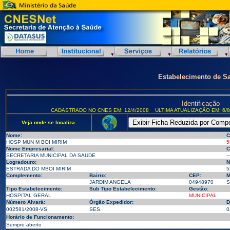
Estabelecimento de S
Identificação
CADASTRADO NO CNES EM: 12/4/2008
ULTIMA ATUALIZAÇÃO EM: 6/8
Veja onde se localiza:
Nome:
C
HOSP MUN M BOI MIRIM
5
Nome Empresarial:
C
SECRETARIA MUNICIPAL DA SAUDE
--
Logradouro:
N
ESTRADA DO MBOI MIRIM
5
Complemento:
Bairro:
CEP:
M
JARDIM ANGELA
04948970
S
Tipo Estabelecimento:
Sub Tipo Estabelecimento:
Gestão:
HOSPITAL GERAL
MUNICIPAL
Número Alvará:
Órgão Expedidor:
D
002581/2008-VS
SES
0
Horário de Funcionamento:
Sempre aberto