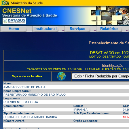
Estabelecimento de S
DESATIVADO em 10/2
MOTIVO: DESATIVADO - OU
Identificação
CADASTRADO NO CNES EM: 23/1/2009
ULTIMA ATUALIZAÇÃO EM: 23/1
Veja onde se localiza:
Nome:
AMA SAO VICENTE DE PAULA
Nome Empresarial:
PREFEITURA DO MUNICIPIO DE SAO PAULO
Logradouro:
RUA VICENTE DA COSTA
Complemento:
Bairro:
CEP
A
IPIRANGA
042
Tipo Estabelecimento:
Sub Tipo Estabelecimento:
Ges
CENTRO DE SAUDE/UNIDADE BASICA
MUN
Número Alvará:
Órgão Expedidor: