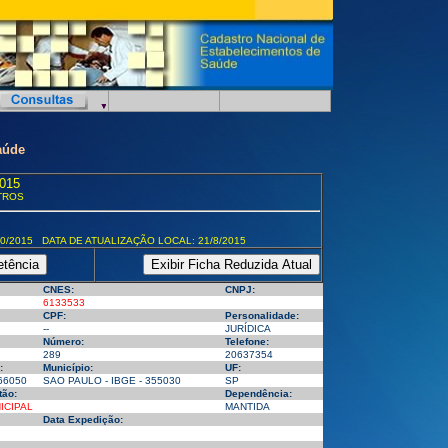
aúde
015
TROS
0/2015 DATA DE ATUALIZAÇÃO LOCAL: 21/8/2015
CNES:
CNPJ:
6133533
CPF:
Personalidade:
--
JURÍDICA
Número:
Telefone:
289
20637354
:
Município:
UF:
66050
SAO PAULO - IBGE - 355030
SP
tão:
Dependência:
ICIPAL
MANTIDA
Data Expedição: