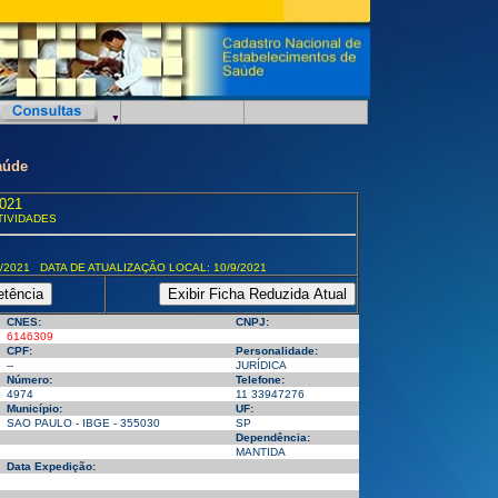
aúde
021
TIVIDADES
/2021 DATA DE ATUALIZAÇÃO LOCAL: 10/9/2021
CNES:
CNPJ:
6146309
CPF:
Personalidade:
--
JURÍDICA
Número:
Telefone:
4974
11 33947276
Município:
UF:
SAO PAULO - IBGE - 355030
SP
Dependência:
MANTIDA
Data Expedição: