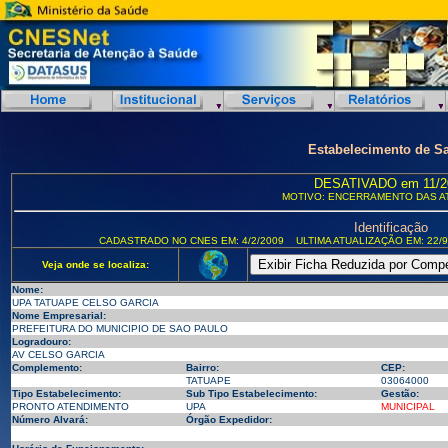
Estabelecimento de S
DESATIVADO em 11/2
MOTIVO: ENCERRAMENTO DAS A
Identificação
CADASTRADO NO CNES EM: 4/2/2009
ULTIMA ATUALIZAÇÃO EM: 22/9
Veja onde se localiza:
Nome:
UPA TATUAPE CELSO GARCIA
Nome Empresarial:
PREFEITURA DO MUNICIPIO DE SAO PAULO
Logradouro:
AV CELSO GARCIA
Complemento:
Bairro:
CEP:
TATUAPE
03064000
Tipo Estabelecimento:
Sub Tipo Estabelecimento:
Gestão:
PRONTO ATENDIMENTO
UPA
MUNICIPAL
Número Alvará:
Órgão Expedidor: