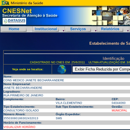
Estabelecimento de S
Identificação
CADASTRADO NO CNES EM: 25/6/2011
ULTIMA ATUALIZAÇÃO EM: 3/
Veja onde se localiza:
Nome:
CONS MEDICO JANETE BECHARA ANDERE
Nome Empresarial:
JANETE BECHARA ANDERE
Logradouro:
RUA PRIMEIRO DE JANEIRO
Complemento:
Bairro:
CEP:
VILA CLEMENTINO
04044060
Tipo Estabelecimento:
Sub Tipo Estabelecimento:
Gestão:
CONSULTORIO ISOLADO
MUNICIPAL
Número Alvará:
Órgão Expedidor:
35503080186302432013
SMS
Horário de Funcionamento:
VISUALIZAR HORÁRIO