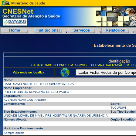
Estabelecimento de S
Identificação
CADASTRADO NO CNES EM: 4/6/2012
ULTIMA ATUALIZAÇÃO EM: 6/8
Veja onde se localiza:
Nome:
BASE SAMU NORTE PB TUCURUVI AM1078 SAV
Nome Empresarial:
PREFEITURA DO MUNICIPIO DE SAO PAULO
Logradouro:
AVENIDA NOVA CANTAREIRA
Complemento:
Bairro:
TUCURUVI
Tipo Estabelecimento:
Sub Tipo Estabel
UNIDADE MOVEL DE NIVEL PRE-HOSPITALAR NA AREA DE URGENCIA
Número Alvará:
Órgão Expedidor
Horário de Funcionamento:
Sempre aberto