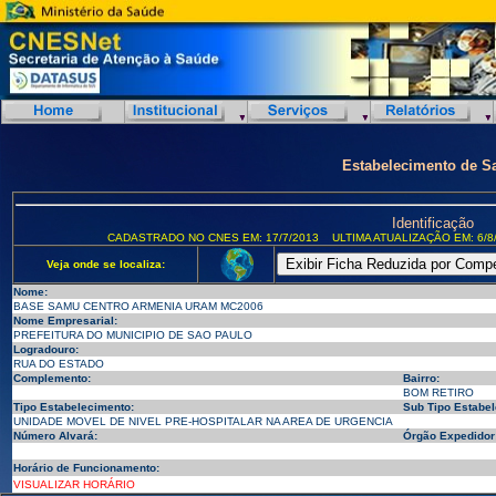
Estabelecimento de S
Identificação
CADASTRADO NO CNES EM: 17/7/2013
ULTIMA ATUALIZAÇÃO EM: 6/8
Veja onde se localiza:
Nome:
BASE SAMU CENTRO ARMENIA URAM MC2006
Nome Empresarial:
PREFEITURA DO MUNICIPIO DE SAO PAULO
Logradouro:
RUA DO ESTADO
Complemento:
Bairro:
BOM RETIRO
Tipo Estabelecimento:
Sub Tipo Estabel
UNIDADE MOVEL DE NIVEL PRE-HOSPITALAR NA AREA DE URGENCIA
Número Alvará:
Órgão Expedidor
Horário de Funcionamento:
VISUALIZAR HORÁRIO