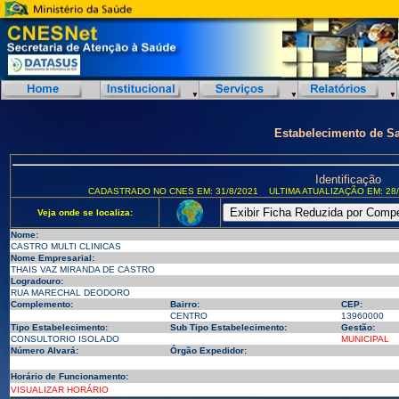
Estabelecimento de S
Identificação
CADASTRADO NO CNES EM: 31/8/2021
ULTIMA ATUALIZAÇÃO EM: 28/
Veja onde se localiza:
Nome:
CASTRO MULTI CLINICAS
Nome Empresarial:
THAIS VAZ MIRANDA DE CASTRO
Logradouro:
RUA MARECHAL DEODORO
Complemento:
Bairro:
CEP:
CENTRO
13960000
Tipo Estabelecimento:
Sub Tipo Estabelecimento:
Gestão:
CONSULTORIO ISOLADO
MUNICIPAL
Número Alvará:
Órgão Expedidor:
Horário de Funcionamento:
VISUALIZAR HORÁRIO