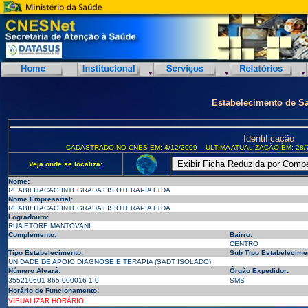
Estabelecimento de S
Identificação
CADASTRADO NO CNES EM: 4/12/2009
ULTIMA ATUALIZAÇÃO EM: 28/
Veja onde se localiza:
Nome:
REABILITACAO INTEGRADA FISIOTERAPIA LTDA
Nome Empresarial:
REABILITACAO INTEGRADA FISIOTERAPIA LTDA
Logradouro:
RUA ETORE MANTOVANI
Complemento:
Bairro:
CENTRO
Tipo Estabelecimento:
Sub Tipo Estabelecime
UNIDADE DE APOIO DIAGNOSE E TERAPIA (SADT ISOLADO)
Número Alvará:
Órgão Expedidor:
355210601-865-000016-1-0
SMS
Horário de Funcionamento:
VISUALIZAR HORÁRIO