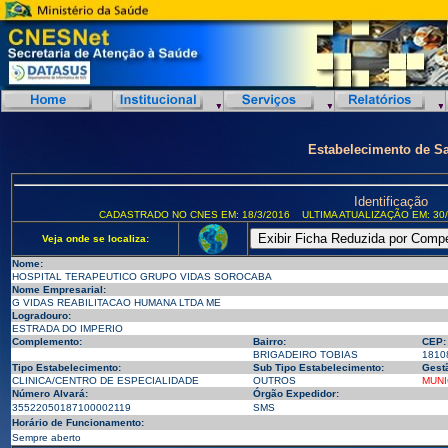
Estabelecimento de S
Identificação
CADASTRADO NO CNES EM: 18/3/2016
ULTIMA ATUALIZAÇÃO EM: 30/
Veja onde se localiza:
Nome:
HOSPITAL TERAPEUTICO GRUPO VIDAS SOROCABA
Nome Empresarial:
G VIDAS REABILITACAO HUMANA LTDA ME
Logradouro:
ESTRADA DO IMPERIO
Complemento:
Bairro:
CEP:
BRIGADEIRO TOBIAS
1810
Tipo Estabelecimento:
Sub Tipo Estabelecimento:
Gest
CLINICA/CENTRO DE ESPECIALIDADE
OUTROS
MUNI
Número Alvará:
Órgão Expedidor:
35522050187100002119
SMS
Horário de Funcionamento:
Sempre aberto