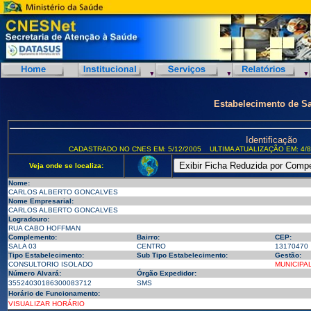
Estabelecimento de S
Identificação
CADASTRADO NO CNES EM: 5/12/2005
ULTIMA ATUALIZAÇÃO EM: 4/8
Veja onde se localiza:
Nome:
CARLOS ALBERTO GONCALVES
Nome Empresarial:
CARLOS ALBERTO GONCALVES
Logradouro:
RUA CABO HOFFMAN
Complemento:
Bairro:
CEP:
SALA 03
CENTRO
13170470
Tipo Estabelecimento:
Sub Tipo Estabelecimento:
Gestão:
CONSULTORIO ISOLADO
MUNICIPA
Número Alvará:
Órgão Expedidor:
35524030186300083712
SMS
Horário de Funcionamento:
VISUALIZAR HORÁRIO