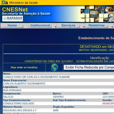
Estabelecimento de S
DESATIVADO em 04/2
MOTIVO: DESATIVADO - OU
Identificação
CADASTRADO NO CNES EM: 11/1/2007
ULTIMA ATUALIZAÇÃO EM: 14/
Veja onde se localiza:
Nome:
CONSULTORIO DR CARLOS A SACRAMENTO SUMARE
Nome Empresarial:
CARLOS ALBERTO SACRAMENTO
Logradouro:
RUA IPIRANGA
Complemento:
Bairro:
CEP:
SALA 02
CENTRO
1317000
Tipo Estabelecimento:
Sub Tipo Estabelecimento:
Gestão:
CONSULTORIO ISOLADO
MUNICIP
Número Alvará:
Órgão Expedidor:
355240301-851-000324-1-7
SMS