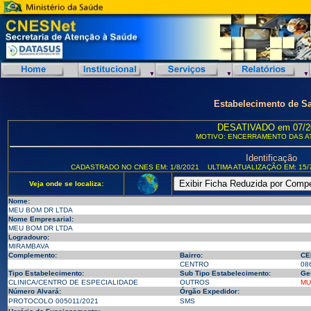
Estabelecimento de S
DESATIVADO em 07/2
MOTIVO: ENCERRAMENTO DAS A
Identificação
CADASTRADO NO CNES EM: 1/8/2021
ULTIMA ATUALIZAÇÃO EM: 15/
Veja onde se localiza:
Nome:
MEU BOM DR LTDA
Nome Empresarial:
MEU BOM DR LTDA
Logradouro:
MIRAMBAVA
Complemento:
Bairro:
CE
CENTRO
08
Tipo Estabelecimento:
Sub Tipo Estabelecimento:
Ge
CLINICA/CENTRO DE ESPECIALIDADE
OUTROS
MU
Número Alvará:
Órgão Expedidor:
PROTOCOLO 005011/2021
SMS