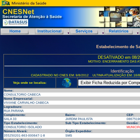
Estabelecimento de S
DESATIVADO em 08/2
MOTIVO: ENCERRAMENTO DAS A
Identificação
CADASTRADO NO CNES EM: 9/8/2012
ULTIMA ATUALIZAÇÃO EM: 16/8
Veja onde se localiza:
Nome:
CONSULTORIO CABECA
Nome Empresarial:
VIVIANE CARVALHO CABECA
Logradouro:
RUA PARANA
Complemento:
Bairro:
CEP:
SALA 33
JARDIM PAULISTA
0867519
Tipo Estabelecimento:
Sub Tipo Estabelecimento:
Gestão:
CONSULTORIO ISOLADO
MUNICIP
Número Alvará:
Órgão Expedidor:
355250201-863-000647-1-8
SMS