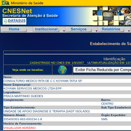
Estabelecimento de S
Identificação
CADASTRADO NO CNES EM: 1/9/2007
ULTIMA ATUALIZAÇÃO EM: 12/
Veja onde se localiza:
Nome:
CONSULTORIO MEDICO RITA DE C C KOYAMA TATUI SP
Nome Empresarial:
KOYAMA SERVICOS MEDICOS LTDA EPP
Logradouro:
PRACA MARTINHO GUEDES
Complemento:
Bairro:
CENTRO
Tipo Estabelecimento:
Sub Tipo Estabeleci
UNIDADE DE APOIO DIAGNOSE E TERAPIA (SADT ISOLADO)
Número Alvará:
Órgão Expedidor:
355400301-863-000234-1-8
SMS
Horário de Funcionamento:
VISUALIZAR HORÁRIO