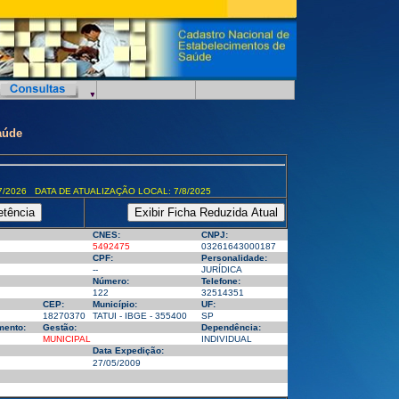
aúde
7/2026 DATA DE ATUALIZAÇÃO LOCAL: 7/8/2025
CNES:
CNPJ:
5492475
03261643000187
CPF:
Personalidade:
--
JURÍDICA
Número:
Telefone:
122
32514351
CEP:
Município:
UF:
18270370
TATUI - IBGE - 355400
SP
mento:
Gestão:
Dependência:
MUNICIPAL
INDIVIDUAL
Data Expedição:
27/05/2009