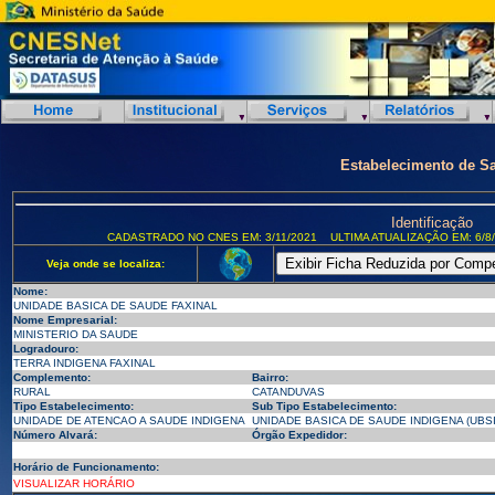
Estabelecimento de S
Identificação
CADASTRADO NO CNES EM: 3/11/2021
ULTIMA ATUALIZAÇÃO EM: 6/8
Veja onde se localiza:
Nome:
UNIDADE BASICA DE SAUDE FAXINAL
Nome Empresarial:
MINISTERIO DA SAUDE
Logradouro:
TERRA INDIGENA FAXINAL
Complemento:
Bairro:
RURAL
CATANDUVAS
Tipo Estabelecimento:
Sub Tipo Estabelecimento:
UNIDADE DE ATENCAO A SAUDE INDIGENA
UNIDADE BASICA DE SAUDE INDIGENA (UBSI
Número Alvará:
Órgão Expedidor:
Horário de Funcionamento:
VISUALIZAR HORÁRIO