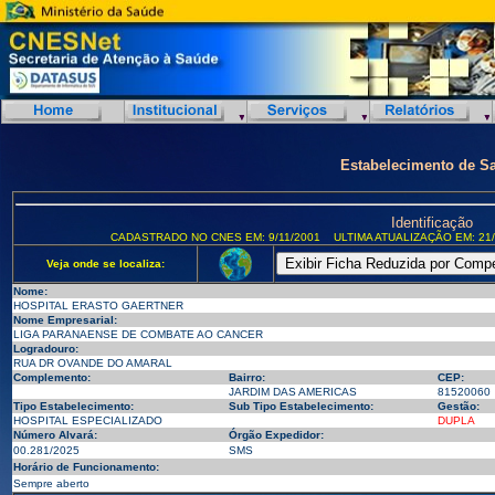
Estabelecimento de S
Identificação
CADASTRADO NO CNES EM: 9/11/2001
ULTIMA ATUALIZAÇÃO EM: 21/
Veja onde se localiza:
Nome:
HOSPITAL ERASTO GAERTNER
Nome Empresarial:
LIGA PARANAENSE DE COMBATE AO CANCER
Logradouro:
RUA DR OVANDE DO AMARAL
Complemento:
Bairro:
CEP:
JARDIM DAS AMERICAS
81520060
Tipo Estabelecimento:
Sub Tipo Estabelecimento:
Gestão:
HOSPITAL ESPECIALIZADO
DUPLA
Número Alvará:
Órgão Expedidor:
00.281/2025
SMS
Horário de Funcionamento:
Sempre aberto