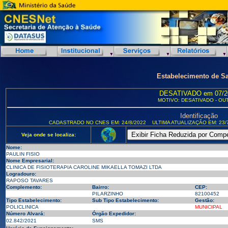
Estabelecimento de S
DESATIVADO em 07/2
MOTIVO: DESATIVADO - OU
Identificação
CADASTRADO NO CNES EM: 24/8/2022
ULTIMA ATUALIZAÇÃO EM: 23/
Veja onde se localiza:
Nome:
PAULIN FISIO
Nome Empresarial:
CLINICA DE FISIOTERAPIA CAROLINE MIKAELLA TOMAZI LTDA
Logradouro:
RAPOSO TAVARES
Complemento:
Bairro:
CEP:
PILARZINHO
82100452
Tipo Estabelecimento:
Sub Tipo Estabelecimento:
Gestão:
POLICLINICA
MUNICIPAL
Número Alvará:
Órgão Expedidor:
02.842/2021
SMS