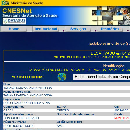
Estabelecimento de S
DESATIVADO em 04/2
MOTIVO: PELO GESTOR POR DESATUALIZACAO POR
Identificação
CADASTRADO NO CNES EM: 24/2/2006
ULTIMA ATUALIZAÇÃO EM: 2/5
Veja onde se localiza:
Nome:
TATIANA KANZAKI ANDION BORBA
Nome Empresarial:
TATIANA KANZAKI ANDION BORBA
Logradouro:
RUA SENADOR XAVIER DA SILVA
Complemento:
Bairro:
CEP:
CJ 902
CENTRO
80530060
Tipo Estabelecimento:
Sub Tipo Estabelecimento:
Gestão:
CONSULTORIO ISOLADO
MUNICIPAL
Número Alvará:
Órgão Expedidor:
PROTOCOLO 114333
SMS