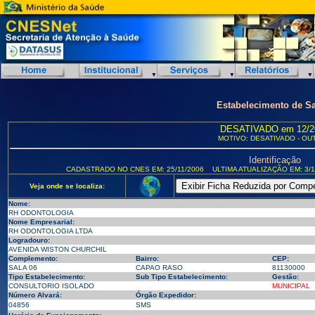
Estabelecimento de S
DESATIVADO em 12/2
MOTIVO: DESATIVADO - OU
Identificação
CADASTRADO NO CNES EM: 25/11/2006
ULTIMA ATUALIZAÇÃO EM: 3/1
Veja onde se localiza:
Nome:
RH ODONTOLOGIA
Nome Empresarial:
RH ODONTOLOGIA LTDA
Logradouro:
AVENIDA WISTON CHURCHIL
Complemento:
Bairro:
CEP:
SALA 06
CAPAO RASO
81130000
Tipo Estabelecimento:
Sub Tipo Estabelecimento:
Gestão:
CONSULTORIO ISOLADO
MUNICIPAL
Número Alvará:
Órgão Expedidor:
04856
SMS