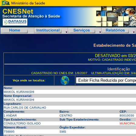
Estabelecimento de S
DESATIVADO em 03/2
MOTIVO: CADASTRADO INDEVI
Identificação
CADASTRADO NO CNES EM: 1/8/2007
ULTIMA ATUALIZAÇÃO EM: 3/4
Veja onde se localiza:
Nome:
MAIKOL KURAHASHI
Nome Empresarial:
MAIKOL KURAHASHI
Logradouro:
RUA CARLOS DE CARVALHO
Complemento:
Bairro:
CEP:
1 ANDAR
CENTRO
80010030
Tipo Estabelecimento:
Sub Tipo Estabelecimento:
Gestão:
CONSULTORIO ISOLADO
MUNICIPAL
Número Alvará:
Órgão Expedidor:
758895
SMS