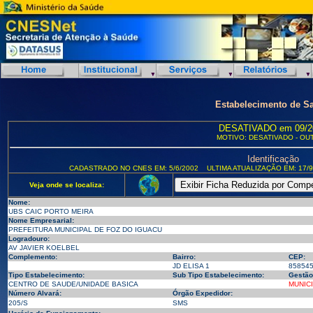
Estabelecimento de S
DESATIVADO em 09/2
MOTIVO: DESATIVADO - OU
Identificação
CADASTRADO NO CNES EM: 5/6/2002
ULTIMA ATUALIZAÇÃO EM: 17/9
Veja onde se localiza:
Nome:
UBS CAIC PORTO MEIRA
Nome Empresarial:
PREFEITURA MUNICIPAL DE FOZ DO IGUACU
Logradouro:
AV JAVIER KOELBEL
Complemento:
Bairro:
CEP:
JD ELISA 1
85854
Tipo Estabelecimento:
Sub Tipo Estabelecimento:
Gestão
CENTRO DE SAUDE/UNIDADE BASICA
MUNIC
Número Alvará:
Órgão Expedidor:
205/S
SMS