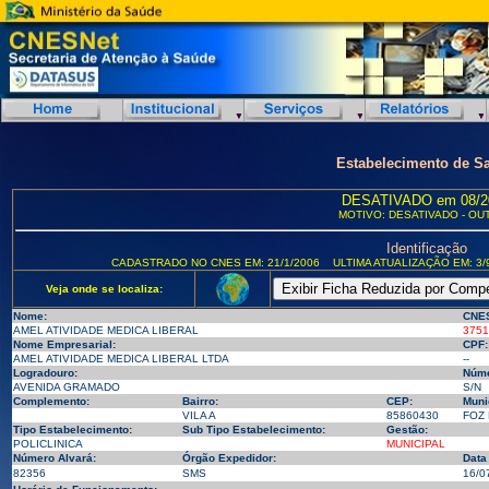
Estabelecimento de S
DESATIVADO em 08/2
MOTIVO: DESATIVADO - OU
Identificação
CADASTRADO NO CNES EM: 21/1/2006
ULTIMA ATUALIZAÇÃO EM: 3/
Veja onde se localiza:
Nome:
CNE
AMEL ATIVIDADE MEDICA LIBERAL
3751
Nome Empresarial:
CPF:
AMEL ATIVIDADE MEDICA LIBERAL LTDA
--
Logradouro:
Núme
AVENIDA GRAMADO
S/N
Complemento:
Bairro:
CEP:
Muni
VILA A
85860430
FOZ 
Tipo Estabelecimento:
Sub Tipo Estabelecimento:
Gestão:
POLICLINICA
MUNICIPAL
Número Alvará:
Órgão Expedidor:
Data
82356
SMS
16/0