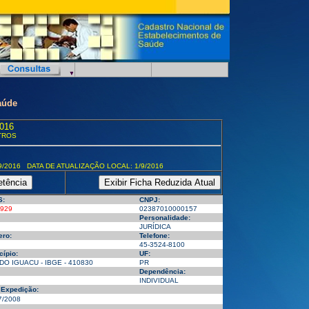
aúde
016
TROS
9/2016 DATA DE ATUALIZAÇÃO LOCAL: 1/9/2016
S:
CNPJ:
929
02387010000157
Personalidade:
JURÍDICA
ro:
Telefone:
45-3524-8100
cípio:
UF:
DO IGUACU - IBGE - 410830
PR
Dependência:
INDIVIDUAL
 Expedição:
7/2008