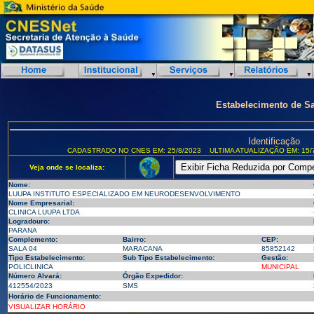
Estabelecimento de S
Identificação
CADASTRADO NO CNES EM: 25/8/2023
ULTIMA ATUALIZAÇÃO EM: 15/
Veja onde se localiza:
Nome:
LUUPA INSTITUTO ESPECIALIZADO EM NEURODESENVOLVIMENTO
Nome Empresarial:
CLINICA LUUPA LTDA
Logradouro:
PARANA
Complemento:
Bairro:
CEP:
SALA 04
MARACANA
85852142
Tipo Estabelecimento:
Sub Tipo Estabelecimento:
Gestão:
POLICLINICA
MUNICIPAL
Número Alvará:
Órgão Expedidor:
412554/2023
SMS
Horário de Funcionamento:
VISUALIZAR HORÁRIO