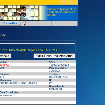
aúde
7/2026 DATA DE ATUALIZAÇÃO LOCAL: 24/8/2023
CNES:
CNPJ:
4296923
49809337000133
CPF:
Personalidade:
--
JURÍDICA
Número:
Telefone:
170
(45) 99934- 2560
Município:
UF:
FOZ DO IGUACU - IBGE - 410830
PR
Dependência:
INDIVIDUAL
Data Expedição:
28/07/2023