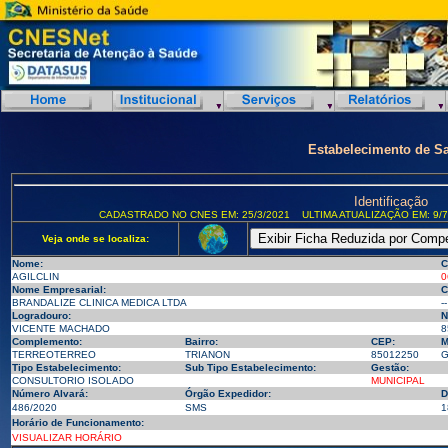
Estabelecimento de S
Identificação
CADASTRADO NO CNES EM: 25/3/2021
ULTIMA ATUALIZAÇÃO EM: 9/7
Veja onde se localiza:
Nome:
C
AGILCLIN
0
Nome Empresarial:
C
BRANDALIZE CLINICA MEDICA LTDA
--
Logradouro:
N
VICENTE MACHADO
8
Complemento:
Bairro:
CEP:
M
TERREOTERREO
TRIANON
85012250
G
Tipo Estabelecimento:
Sub Tipo Estabelecimento:
Gestão:
CONSULTORIO ISOLADO
MUNICIPAL
Número Alvará:
Órgão Expedidor:
D
486/2020
SMS
1
Horário de Funcionamento:
VISUALIZAR HORÁRIO