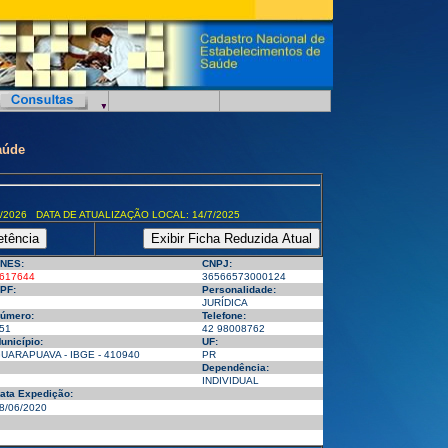
aúde
/2026 DATA DE ATUALIZAÇÃO LOCAL: 14/7/2025
NES:
CNPJ:
617644
36566573000124
PF:
Personalidade:
JURÍDICA
úmero:
Telefone:
51
42 98008762
unicípio:
UF:
UARAPUAVA - IBGE - 410940
PR
Dependência:
INDIVIDUAL
ata Expedição:
8/06/2020