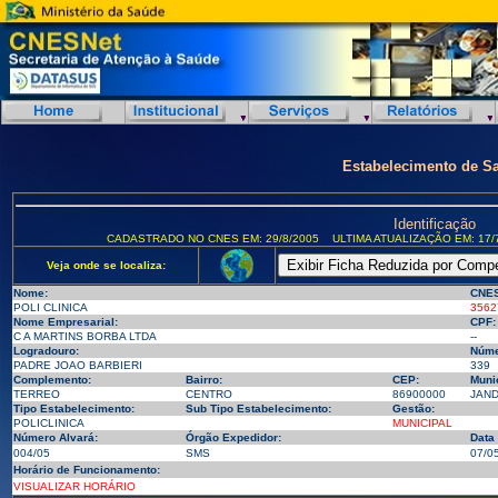
Estabelecimento de S
Identificação
CADASTRADO NO CNES EM: 29/8/2005
ULTIMA ATUALIZAÇÃO EM: 17/
Veja onde se localiza:
Nome:
CNES
POLI CLINICA
3562
Nome Empresarial:
CPF:
C A MARTINS BORBA LTDA
--
Logradouro:
Núme
PADRE JOAO BARBIERI
339
Complemento:
Bairro:
CEP:
Munic
TERREO
CENTRO
86900000
JAND
Tipo Estabelecimento:
Sub Tipo Estabelecimento:
Gestão:
POLICLINICA
MUNICIPAL
Número Alvará:
Órgão Expedidor:
Data
004/05
SMS
07/0
Horário de Funcionamento:
VISUALIZAR HORÁRIO