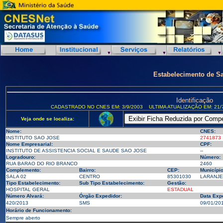
Estabelecimento de S
Identificação
CADASTRADO NO CNES EM: 3/9/2003
ULTIMA ATUALIZAÇÃO EM: 21/
Veja onde se localiza:
Nome:
CNES:
INSTITUTO SAO JOSE
2741873
Nome Empresarial:
CPF:
INSTITUTO DE ASSISTENCIA SOCIAL E SAUDE SAO JOSE
--
Logradouro:
Número:
RUA BARAO DO RIO BRANCO
2460
Complemento:
Bairro:
CEP:
Município
SALA 02
CENTRO
85301030
LARANJEI
Tipo Estabelecimento:
Sub Tipo Estabelecimento:
Gestão:
HOSPITAL GERAL
ESTADUAL
Número Alvará:
Órgão Expedidor:
Data Exp
420/2013
SMS
09/01/20
Horário de Funcionamento:
Sempre aberto