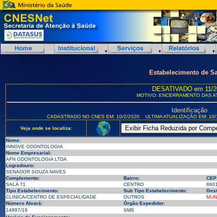
Estabelecimento de S
DESATIVADO em 11/2
MOTIVO: ENCERRAMENTO DAS A
Identificação
CADASTRADO NO CNES EM: 10/2/2020
ULTIMA ATUALIZAÇÃO EM: 10/
Veja onde se localiza:
Nome:
INNOVE ODONTOLOGIA
Nome Empresarial:
AFN ODONTOLOGIA LTDA
Logradouro:
SENADOR SOUZA NAVES
Complemento:
Bairro:
CEP
SALA 71
CENTRO
860
Tipo Estabelecimento:
Sub Tipo Estabelecimento:
Gest
CLINICA/CENTRO DE ESPECIALIDADE
OUTROS
MUN
Número Alvará:
Órgão Expedidor:
14897/19
SMS