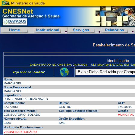
Estabelecimento de S
Identificação
CADASTRADO NO CNES EM: 24/8/2004
ULTIMA ATUALIZAÇÃO EM: 5/8
Veja onde se localiza:
Nome:
MARCIA SEL
Nome Empresarial:
MARCIA SEL
Logradouro:
RUA SENADOR SOUZA NAVES
Complemento:
Bairro:
CEP:
SALA 503
CENTRO
86010010
Tipo Estabelecimento:
Sub Tipo Estabelecimento:
Gestão:
CONSULTORIO ISOLADO
MUNICIPAL
Número Alvará:
Órgão Expedidor:
0324
SMS
Horário de Funcionamento:
VISUALIZAR HORÁRIO