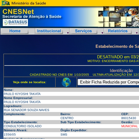
Estabelecimento de S
DESATIVADO em 03/2
MOTIVO: ENCERRAMENTO DAS A
Identificação
CADASTRADO NO CNES EM: 1/10/2005
ULTIMA ATUALIZAÇÃO EM: 12/
Veja onde se localiza:
Nome:
PAULO KIYOSHI TAKATA
Nome Empresarial:
PAULO KIYOSHI TAKATA
Logradouro:
RUA SENADOR SOUZA NAVES
Complemento:
Bairro:
CEP:
CENTRO
86015430
Tipo Estabelecimento:
Sub Tipo Estabelecimento:
Gestão:
CONSULTORIO ISOLADO
MUNICIPAL
Número Alvará:
Órgão Expedidor:
1556/05
SMS