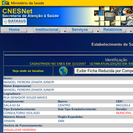
Estabelecimento de S
Identificação
CADASTRADO NO CNES EM: 11/1/2007
ULTIMA ATUALIZAÇÃO EM: 5/8
Veja onde se localiza:
Nome:
MANOEL PEREIRA ZANATA JUNIOR
Nome Empresarial:
MANOEL PEREIRA ZANATA JUNIOR
Logradouro:
RUA SENADOR SOUZA NAVES
Complemento:
Bairro:
CEP:
SALA 63 64
CENTRO
86010914
Tipo Estabelecimento:
Sub Tipo Estabelecimento:
Gestão:
CONSULTORIO ISOLADO
MUNICIPAL
Número Alvará:
Órgão Expedidor:
2056/06
SMS
Horário de Funcionamento:
VISUALIZAR HORÁRIO