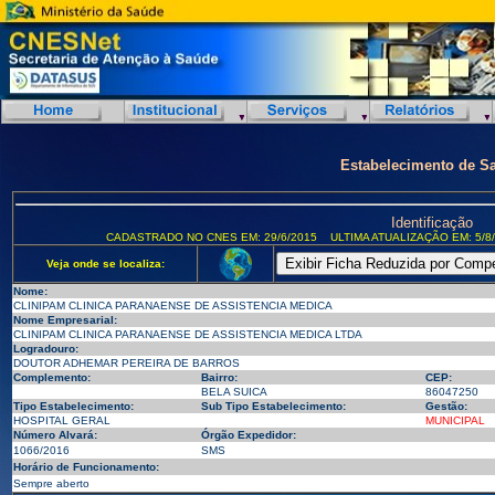
Estabelecimento de S
Identificação
CADASTRADO NO CNES EM: 29/6/2015
ULTIMA ATUALIZAÇÃO EM: 5/8
Veja onde se localiza:
Nome:
CLINIPAM CLINICA PARANAENSE DE ASSISTENCIA MEDICA
Nome Empresarial:
CLINIPAM CLINICA PARANAENSE DE ASSISTENCIA MEDICA LTDA
Logradouro:
DOUTOR ADHEMAR PEREIRA DE BARROS
Complemento:
Bairro:
CEP:
BELA SUICA
86047250
Tipo Estabelecimento:
Sub Tipo Estabelecimento:
Gestão:
HOSPITAL GERAL
MUNICIPAL
Número Alvará:
Órgão Expedidor:
1066/2016
SMS
Horário de Funcionamento:
Sempre aberto