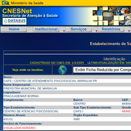
Estabelecimento de S
Identificação
CADASTRADO NO CNES EM: 1/3/2005
ULTIMA ATUALIZAÇÃO EM: 5/8
Veja onde se localiza:
Nome:
CAPS I CENTRO DE ATENDIMENTO PSICOSSOCIAL MARIALVA PR
Nome Empresarial:
PREFEITRA MUNICIPAL DE MARIALVA
Logradouro:
PRACA ADEMAR BORNIA
Complemento:
Bairro:
CEP:
CENTRO
86990
Tipo Estabelecimento:
Sub Tipo Estabelecimento:
Gestã
CENTRO DE ATENCAO PSICOSSOCIAL
CAPS I
MUNIC
Número Alvará:
Órgão Expedidor:
431/11
SMS
Horário de Funcionamento:
VISUALIZAR HORÁRIO