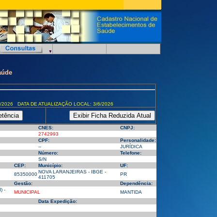
aúde
/2026 DATA DE ATUALIZAÇÃO LOCAL: 3/6/2026
CNES:
CNPJ:
2742993
CPF:
Personalidade:
--
JURÍDICA
Número:
Telefone:
S/N
CEP:
Município:
UF:
NOVA LARANJEIRAS - IBGE -
85350000
PR
411705
Gestão:
Dependência:
 -
MUNICIPAL
MANTIDA
Data Expedição: