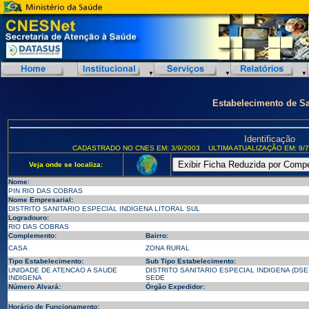
Estabelecimento de S
Identificação
CADASTRADO NO CNES EM: 3/9/2003
ULTIMA ATUALIZAÇÃO EM: 9/7
Veja onde se localiza:
Nome:
PIN RIO DAS COBRAS
Nome Empresarial:
DISTRITO SANITARIO ESPECIAL INDIGENA LITORAL SUL
Logradouro:
RIO DAS COBRAS
Complemento:
Bairro:
CASA
ZONA RURAL
Tipo Estabelecimento:
Sub Tipo Estabelecimento:
UNIDADE DE ATENCAO A SAUDE
DISTRITO SANITARIO ESPECIAL INDIGENA (DSEI)
INDIGENA
SEDE
Número Alvará:
Órgão Expedidor:
Horário de Funcionamento: