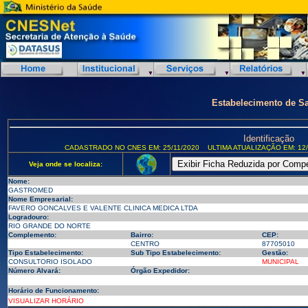
Estabelecimento de S
Identificação
CADASTRADO NO CNES EM: 25/11/2020
ULTIMA ATUALIZAÇÃO EM: 12/
Veja onde se localiza:
Nome:
GASTROMED
Nome Empresarial:
FAVERO GONCALVES E VALENTE CLINICA MEDICA LTDA
Logradouro:
RIO GRANDE DO NORTE
Complemento:
Bairro:
CEP:
CENTRO
87705010
Tipo Estabelecimento:
Sub Tipo Estabelecimento:
Gestão:
CONSULTORIO ISOLADO
MUNICIPAL
Número Alvará:
Órgão Expedidor:
Horário de Funcionamento:
VISUALIZAR HORÁRIO