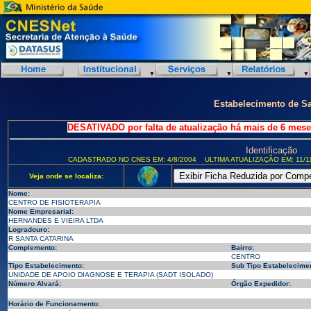
Estabelecimento de S
DESATIVADO por falta de atualização há mais de 6 mese
Identificação
CADASTRADO NO CNES EM: 4/8/2004
ULTIMA ATUALIZAÇÃO EM: 11/1
Veja onde se localiza:
Nome:
CENTRO DE FISIOTERAPIA
Nome Empresarial:
HERNANDES E VIEIRA LTDA
Logradouro:
R SANTA CATARINA
Complemento:
Bairro:
CENTRO
Tipo Estabelecimento:
Sub Tipo Estabelecimen
UNIDADE DE APOIO DIAGNOSE E TERAPIA (SADT ISOLADO)
Número Alvará:
Órgão Expedidor:
Horário de Funcionamento: