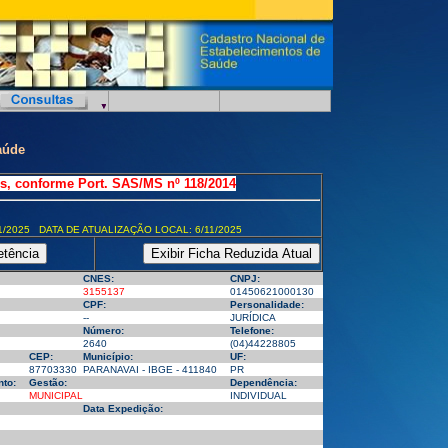
aúde
s, conforme Port. SAS/MS nº 118/2014
1/2025 DATA DE ATUALIZAÇÃO LOCAL: 6/11/2025
CNES:
CNPJ:
3155137
01450621000130
CPF:
Personalidade:
--
JURÍDICA
Número:
Telefone:
2640
(04)44228805
CEP:
Município:
UF:
87703330
PARANAVAI - IBGE - 411840
PR
to:
Gestão:
Dependência:
MUNICIPAL
INDIVIDUAL
Data Expedição: