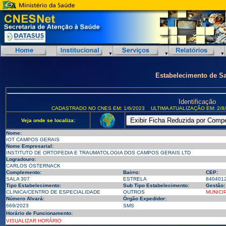
Estabelecimento de S
Identificação
CADASTRADO NO CNES EM: 1/6/2023
ULTIMA ATUALIZAÇÃO EM: 2/8
Veja onde se localiza:
Nome:
IOT CAMPOS GERAIS
Nome Empresarial:
INSTITUTO DE ORTOPEDIA E TRAUMATOLOGIA DOS CAMPOS GERAIS LTD
Logradouro:
CARLOS OSTERNACK
Complemento:
Bairro:
CEP:
SALA 307
ESTRELA
840401
Tipo Estabelecimento:
Sub Tipo Estabelecimento:
Gestão:
CLINICA/CENTRO DE ESPECIALIDADE
OUTROS
MUNICI
Número Alvará:
Órgão Expedidor:
669/2023
SMS
Horário de Funcionamento:
VISUALIZAR HORÁRIO