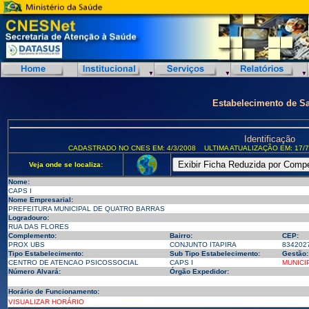
Estabelecimento de S
Identificação
CADASTRADO NO CNES EM: 4/3/2008
ULTIMA ATUALIZAÇÃO EM: 17/7
Veja onde se localiza:
Nome:
CAPS I
Nome Empresarial:
PREFEITURA MUNICIPAL DE QUATRO BARRAS
Logradouro:
RUA DAS FLORES
Complemento:
Bairro:
CEP:
PROX UBS
CONJUNTO ITAPIRA
834202
Tipo Estabelecimento:
Sub Tipo Estabelecimento:
Gestão:
CENTRO DE ATENCAO PSICOSSOCIAL
CAPS I
MUNICI
Número Alvará:
Órgão Expedidor:
Horário de Funcionamento:
VISUALIZAR HORÁRIO