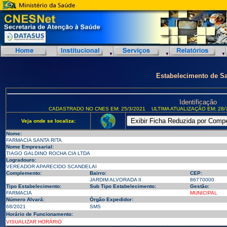
Estabelecimento de S
Identificação
CADASTRADO NO CNES EM: 25/3/2021
ULTIMA ATUALIZAÇÃO EM: 28/
Veja onde se localiza:
Nome:
FARMACIA SANTA RITA
Nome Empresarial:
TIAGO GALDINO ROCHA CIA LTDA
Logradouro:
VEREADOR APARECIDO SCANDELAI
Complemento:
Bairro:
CEP:
JARDIM ALVORADA II
86770000
Tipo Estabelecimento:
Sub Tipo Estabelecimento:
Gestão:
FARMACIA
MUNICIPAL
Número Alvará:
Órgão Expedidor:
68/2021
SMS
Horário de Funcionamento:
VISUALIZAR HORÁRIO