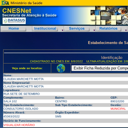
Estabelecimento de S
Identificação
CADASTRADO NO CNES EM: 8/8/2022
ULTIMA ATUALIZAÇÃO EM: 2/8
Veja onde se localiza:
Nome:
CLAUDIA MARCHETTI MOTTA
Nome Empresarial:
CLAUDIA MARCHETTI MOTTA
Logradouro:
RUA SETE DE SETEMBRO
Complemento:
Bairro:
CEP:
SALA 102
CENTRO
89010200
Tipo Estabelecimento:
Sub Tipo Estabelecimento:
Gestão:
CONSULTORIO ISOLADO
MUNICIPAL
Número Alvará:
Órgão Expedidor:
45363/2022
SMS
Horário de Funcionamento:
VISUALIZAR HORÁRIO