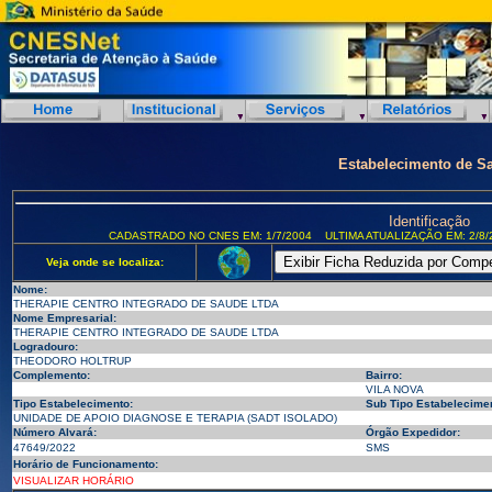
Estabelecimento de S
Identificação
CADASTRADO NO CNES EM: 1/7/2004
ULTIMA ATUALIZAÇÃO EM: 2/8/
Veja onde se localiza:
Nome:
THERAPIE CENTRO INTEGRADO DE SAUDE LTDA
Nome Empresarial:
THERAPIE CENTRO INTEGRADO DE SAUDE LTDA
Logradouro:
THEODORO HOLTRUP
Complemento:
Bairro:
VILA NOVA
Tipo Estabelecimento:
Sub Tipo Estabelecimen
UNIDADE DE APOIO DIAGNOSE E TERAPIA (SADT ISOLADO)
Número Alvará:
Órgão Expedidor:
47649/2022
SMS
Horário de Funcionamento:
VISUALIZAR HORÁRIO