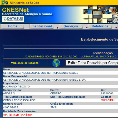
Estabelecimento de S
Identificação
CADASTRADO NO CNES EM: 24/12/2005
ULTIMA ATUALIZAÇÃO EM: 2/
Veja onde se localiza:
Nome:
CLINICA DE GINECOLOGIA E OBSTETRICIA SANTA ISABEL
Nome Empresarial:
CLINICA DE GINECOLOGIA E OBSTETRICIA SANTA ISABEL LTDA
Logradouro:
FLORIANO PEIXOTO
Complemento:
Bairro:
CEP:
ANDAR 3
CENTRO
89010506
Tipo Estabelecimento:
Sub Tipo Estabelecimento:
Gestão:
CONSULTORIO ISOLADO
MUNICIPAL
Número Alvará:
Órgão Expedidor:
44052/2022
SMS
Horário de Funcionamento:
VISUALIZAR HORÁRIO