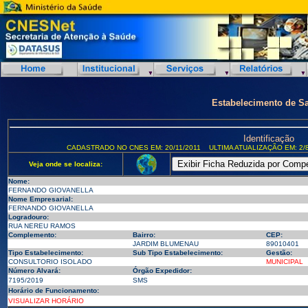
Estabelecimento de S
Identificação
CADASTRADO NO CNES EM: 20/11/2011
ULTIMA ATUALIZAÇÃO EM: 2/8
Veja onde se localiza:
Nome:
FERNANDO GIOVANELLA
Nome Empresarial:
FERNANDO GIOVANELLA
Logradouro:
RUA NEREU RAMOS
Complemento:
Bairro:
CEP:
JARDIM BLUMENAU
89010401
Tipo Estabelecimento:
Sub Tipo Estabelecimento:
Gestão:
CONSULTORIO ISOLADO
MUNICIPAL
Número Alvará:
Órgão Expedidor:
7195/2019
SMS
Horário de Funcionamento:
VISUALIZAR HORÁRIO