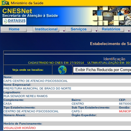
Estabelecimento de S
Identificação
CADASTRADO NO CNES EM: 27/3/2014
ULTIMA ATUALIZAÇÃO EM: 30/
Veja onde se localiza:
Nome:
CAPS CENTRO DE ATENCAO PSICOSSOCIAL
Nome Empresarial:
PREFEITURA MUNICIPAL DE BRACO DO NORTE
Logradouro:
RUA SENADOR NEREU RAMOS
Complemento:
Bairro:
CEP:
CASA
CENTRO
887500
Tipo Estabelecimento:
Sub Tipo Estabelecimento:
Gestão:
CENTRO DE ATENCAO PSICOSSOCIAL
CAPS I
MUNICI
Número Alvará:
Órgão Expedidor:
Horário de Funcionamento:
VISUALIZAR HORÁRIO