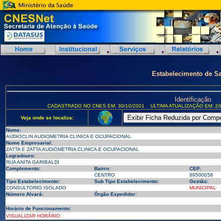
Estabelecimento de S
Identificação
CADASTRADO NO CNES EM: 30/10/2001
ULTIMA ATUALIZAÇÃO EM: 2/
Veja onde se localiza:
Nome:
AUDIOCLIN AUDIOMETRIA CLINICA E OCUPACIONAL
Nome Empresarial:
ZATTA E ZATTA AUDIOMETRIA CLINICA E OCUPACIONAL
Logradouro:
RUA ANITA GARIBALDI
Complemento:
Bairro:
CEP:
CENTRO
89500058
Tipo Estabelecimento:
Sub Tipo Estabelecimento:
Gestão:
CONSULTORIO ISOLADO
MUNICIPAL
Número Alvará:
Órgão Expedidor:
Horário de Funcionamento:
VISUALIZAR HORÁRIO