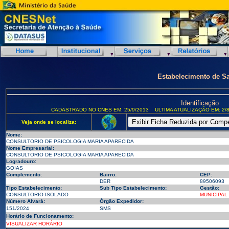
Estabelecimento de S
Identificação
CADASTRADO NO CNES EM: 25/9/2013
ULTIMA ATUALIZAÇÃO EM: 2/8
Veja onde se localiza:
Nome:
CONSULTORIO DE PSICOLOGIA MARIA APARECIDA
Nome Empresarial:
CONSULTORIO DE PSICOLOGIA MARIA APARECIDA
Logradouro:
GOIAS
Complemento:
Bairro:
CEP:
DER
89506093
Tipo Estabelecimento:
Sub Tipo Estabelecimento:
Gestão:
CONSULTORIO ISOLADO
MUNICIPAL
Número Alvará:
Órgão Expedidor:
151/2024
SMS
Horário de Funcionamento:
VISUALIZAR HORÁRIO