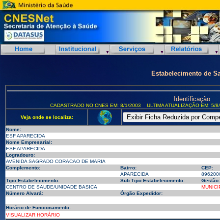
Estabelecimento de S
Identificação
CADASTRADO NO CNES EM: 8/1/2003
ULTIMA ATUALIZAÇÃO EM: 5/8
Veja onde se localiza:
Nome:
ESF APARECIDA
Nome Empresarial:
ESF APARECIDA
Logradouro:
AVENIDA SAGRADO CORACAO DE MARIA
Complemento:
Bairro:
CEP:
APARECIDA
896200
Tipo Estabelecimento:
Sub Tipo Estabelecimento:
Gestão:
CENTRO DE SAUDE/UNIDADE BASICA
MUNICI
Número Alvará:
Órgão Expedidor:
Horário de Funcionamento:
VISUALIZAR HORÁRIO