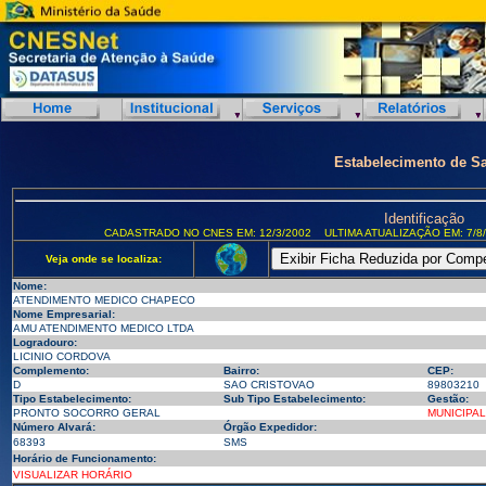
Estabelecimento de S
Identificação
CADASTRADO NO CNES EM: 12/3/2002
ULTIMA ATUALIZAÇÃO EM: 7/8
Veja onde se localiza:
Nome:
ATENDIMENTO MEDICO CHAPECO
Nome Empresarial:
AMU ATENDIMENTO MEDICO LTDA
Logradouro:
LICINIO CORDOVA
Complemento:
Bairro:
CEP:
D
SAO CRISTOVAO
89803210
Tipo Estabelecimento:
Sub Tipo Estabelecimento:
Gestão:
PRONTO SOCORRO GERAL
MUNICIPAL
Número Alvará:
Órgão Expedidor:
68393
SMS
Horário de Funcionamento:
VISUALIZAR HORÁRIO