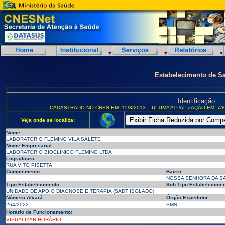
Estabelecimento de S
Identificação
CADASTRADO NO CNES EM: 15/3/2013
ULTIMA ATUALIZAÇÃO EM: 7/8
Veja onde se localiza:
Nome:
LABORATORIO FLEMING VILA SALETE
Nome Empresarial:
LABORATORIO BIOCLINICO FLEMING LTDA
Logradouro:
RUA VITO PISETTA
Complemento:
Bairro:
NOSSA SENHORA DA S
Tipo Estabelecimento:
Sub Tipo Estabelecimen
UNIDADE DE APOIO DIAGNOSE E TERAPIA (SADT ISOLADO)
Número Alvará:
Órgão Expedidor:
264/2022
SMS
Horário de Funcionamento:
VISUALIZAR HORÁRIO