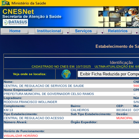
Estabelecimento de S
Identificação
CADASTRADO NO CNES EM: 10/7/2025
ULTIMA ATUALIZAÇÃO EM: 6/
Veja onde se localiza:
Nome:
CN
CENTRAL DE REGULACAO DE SERVICOS DE SAUDE
566
Nome Empresarial:
CPF
PREFEITURA MUNICIPAL DE GOVERNADOR CELSO RAMOS
--
Logradouro:
Núm
RODOVIA FRANCISCO WOLLINGER
S/N
Complemento:
Bairro:
CEP:
Mun
KM 13
CALHEIROS
88190410
GOV
Tipo Estabelecimento:
Sub Tipo Estabelecimento:
Gestão:
CENTRAL DE REGULACAO DO ACESSO
MUNICIPAL
Número Alvará:
Órgão Expedidor:
Dat
Horário de Funcionamento:
VISUALIZAR HORÁRIO