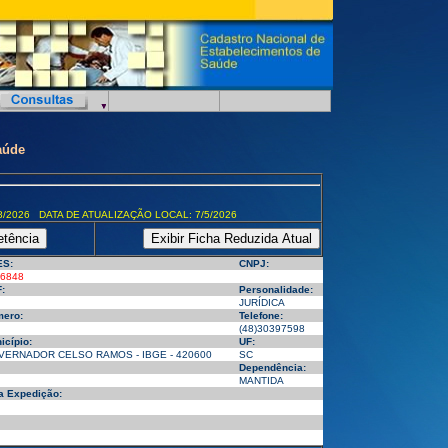
aúde
8/2026 DATA DE ATUALIZAÇÃO LOCAL: 7/5/2026
ES:
CNPJ:
6848
:
Personalidade:
JURÍDICA
ero:
Telefone:
(48)30397598
icípio:
UF:
ERNADOR CELSO RAMOS - IBGE - 420600
SC
Dependência:
MANTIDA
a Expedição: