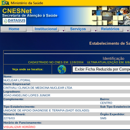
Estabelecimento de S
Identificação
CADASTRADO NO CNES EM: 12/8/2004
ULTIMA ATUALIZAÇÃO EM: 6/8
Veja onde se localiza:
Nome:
NUCLEAR LITORAL
Nome Empresarial:
CINTIVALI CLINICA DE MEDICINA NUCLEAR LTDA
Logradouro:
JOAO ANGELINO LOPES JUNIOR
Complemento:
Bairro:
CENTRO
Tipo Estabelecimento:
Sub Tipo Estabeleci
UNIDADE DE APOIO DIAGNOSE E TERAPIA (SADT ISOLADO)
Número Alvará:
Órgão Expedidor:
2276/03
SMS
Horário de Funcionamento:
VISUALIZAR HORÁRIO